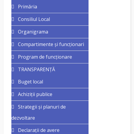
Primăria
Consiliul Local
Organigrama
Compartimente și funcționari
Program de funcționare
TRANSPARENȚĂ
Buget local
Achiziții publice
Strategii și planuri de
dezvoltare
Declarații de avere