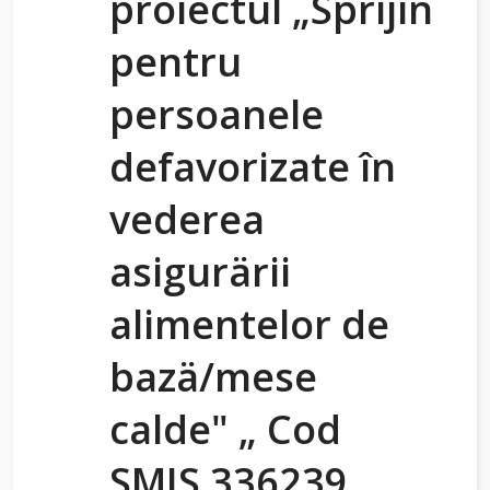
proiectul „Sprijin
pentru
persoanele
defavorizate în
vederea
asigurärii
alimentelor de
bazä/mese
calde" „ Cod
SMIS 336239