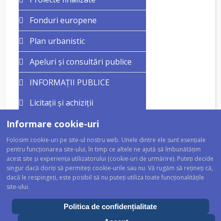
Fonduri europene
Plan urbanistic
Apeluri și consultări publice
INFORMAȚII PUBLICE
Licitații și achiziții
Informare cookie-uri
Vănzare terenuri
Folosim cookie-uri pe site-ul nostru web. Unele dintre ele sunt esențiale
Situații de urgență
pentru funcționarea site-ului, în timp ce altele ne ajută să îmbunătățim
acest site și experiența utilizatorului (cookie-uri de urmărire). Puteți decide
Evenimente și campanii locale
singur dacă doriți să permiteți cookie-urile sau nu. Vă rugăm să rețineți că,
dacă le respingeți, este posibil să nu puteți utiliza toate funcționalitățile
site-ului.
Politica de confidențialitate
© 2025 COMUNA ASUAJU DE SUS. TOATE DREPTURILE REZERVATE.